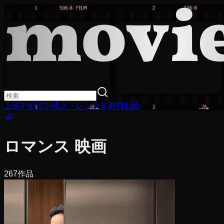
上映中
配信中
購入・レンタル
無料動画
ロマンス
映画
267
作品