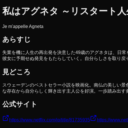
私はアグネタ ～リスタート
Je m'appelle Agneta
あらすじ
失業を機に人生の再出発を決意した49歳のアグネタは、日
彼女に予期せぬ発見をもたらしていく。自分らしさを取り戻
見どころ
スウェーデンのベストセラー小説を映画化。南仏の美しい景
な存在から自分らしく輝き出す主人公を好演。一歩踏み出す
公式サイト
https://www.netflix.com/jp/title/81735935
https://www.net