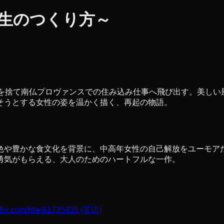
人生のつくり方～
常を捨て南仏プロヴァンスでの住み込み仕事へ飛び出す。美しい
そうとする女性の姿を温かく描く、再起の物語。
色や豊かな食文化を背景に、中高年女性の自己解放をユーモア
勇気がもらえる、大人のためのハートフルな一作。
flix.com/title/81735935
(英語)