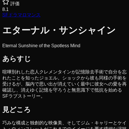
評価
8.1
SF
ドラマ
ロマンス
エターナル・サンシャイン
Eternal Sunshine of the Spotless Mind
あらすじ
喧嘩別れした恋人クレメンタインが記憶除去手術で自分を忘
れたことを知ったジョエル。ショックから彼も同様の手術を
受けるが、脳内で思い出が消えていく最中に彼女への愛を再
確認し、消えゆく記憶を守ろうと無意識下で抵抗を始める
SFラブストーリー。
見どころ
巧みな構成と独創的な映像美、そしてジム・キャリーとケイ
ト・ウィンスレットがこれまでのイメージを覆す繊細な演技