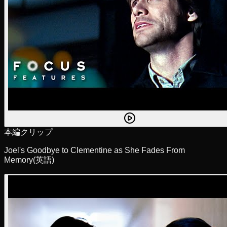
本編クリップ
Joel's Goodbye to Clementine as She Fades From
Memory
(英語)