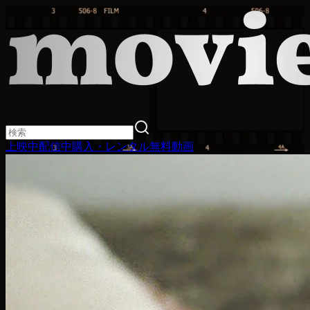
上映中
配信中
購入・レンタル
無料動画