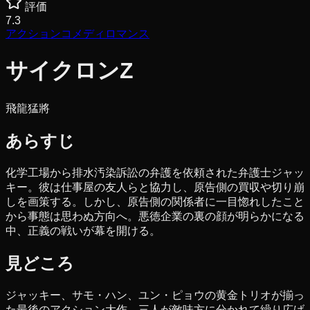
評価
7.3
アクション
コメディ
ロマンス
サイクロンZ
飛龍猛將
あらすじ
化学工場から排水汚染訴訟の弁護を依頼された弁護士ジャッ
キー。彼は仕事屋の友人らと協力し、原告側の買収や切り崩
しを画策する。しかし、原告側の関係者に一目惚れしたこと
から事態は思わぬ方向へ。悪徳企業の裏の顔が明らかになる
中、正義の戦いが幕を開ける。
見どころ
ジャッキー、サモ・ハン、ユン・ピョウの黄金トリオが揃っ
た最後のアクション大作。三人が敵味方に分かれて繰り広げ