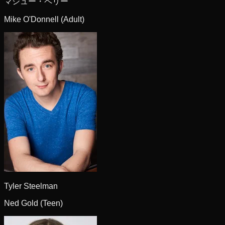
マシュー・ペリー
Mike O'Donnell (Adult)
Tyler Steelman
Ned Gold (Teen)