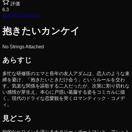
評価
6.3
コメディ
ロマンス
抱きたいカンケイ
No Strings Attached
あらすじ
多忙な研修医のエマと長年の友人アダムは、恋人のような束
縛を避け、「抱きたいときだけ会う」というルールを交わ
す。気楽な関係を謳歌する二人だったが、次第に割り切れな
い感情が芽生え、本心に戸惑い葛藤する姿をコミカルに描
く。現代のドライな恋愛観を突くロマンティック・コメデ
ィ。
見どころ
知的なヒロインを演じるナタリー・ポートマンと、アシュト