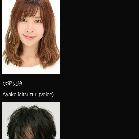
水沢史絵
Ayako Mitsuzuri (voice)