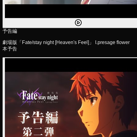
予告編
劇場版「Fate/stay night [Heaven's Feel]」 I.presage flower
本予告