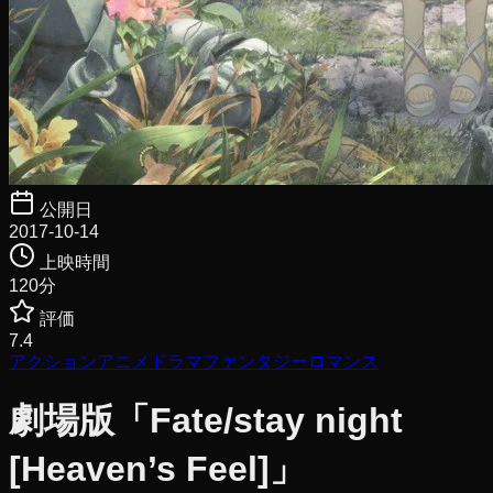
公開日
2017-10-14
上映時間
120
分
評価
7.4
アクション
アニメ
ドラマ
ファンタジー
ロマンス
劇場版「Fate/stay night
[Heaven’s Feel]」