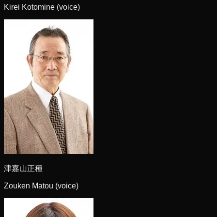
Kirei Kotomine (voice)
津嘉山正種
Zouken Matou (voice)