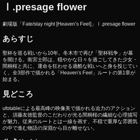
Ⅰ.presage flower
劇場版「Fate/stay night [Heaven’s Feel]」Ⅰ.presage flower
あらすじ
聖杯を巡る戦いから10年。冬木市で再び「聖杯戦争」が幕
を開ける。衛宮士郎は、穏やかな日々を過ごしてきた少女・
間桐桜と共に、運命を狂わせる過酷な戦いへと身を投じてい
く。全3部作で描かれる「Heaven's Feel」ルートの第1章が
始まる。
見どころ
ufotableによる最高峰の映像美で描かれる迫力のアクション
と、須藤友徳監督のこだわりが光る間桐桜の繊細な心理描写
が魅力。従来のルートとは一線を画す、不穏で重厚な雰囲気
の中で進む物語の深淵から目が離せない。