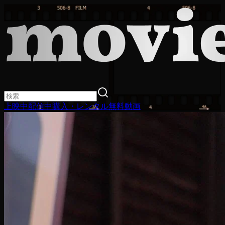
上映中
配信中
購入・レンタル
無料動画