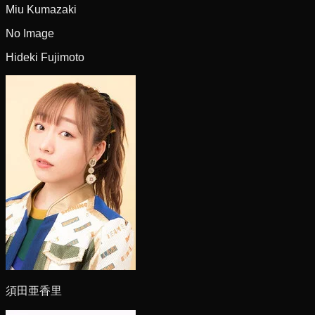
Miu Kumazaki
No Image
Hideki Fujimoto
須田亜香里