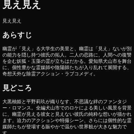
見え見え
見え見え
あらすじ
幽霊が「見え」る大学生の美里と、幽霊は「見え」ないが別
の能力を隠し持つ彼氏の拓人。二人の恋路に、人間への復讐
を企む妖狐・玉藻の霊が立ちはだかる。愛知県犬山市を舞台
に、個性豊かな霊媒師や陰陽師たちが入り乱れて展開する、
奇想天外な除霊アクション・ラブコメディ。
見どころ
大黒柚姫と平野莉玖が織りなす、不思議な絆のファンタジ
ー・ロマンス。全編犬山市でのロケによる美しい風景を背景
に、幽霊が見える彼女と見えない彼氏の純粋な想いが描かれ
ます。迫力のアクションや特撮シーン、さらには個性的な霊
媒師たちが登場する賑やかで温かい世界観が大きな魅力で
す。