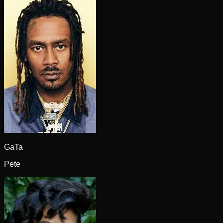
GaTa
Pete