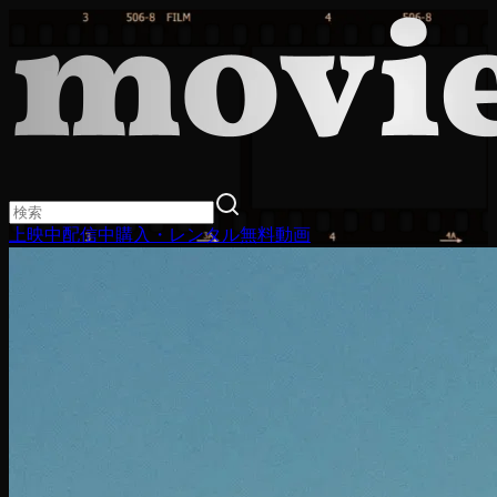
上映中
配信中
購入・レンタル
無料動画