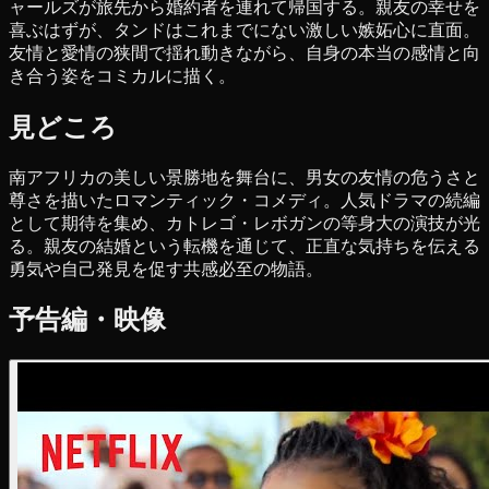
ャールズが旅先から婚約者を連れて帰国する。親友の幸せを
喜ぶはずが、タンドはこれまでにない激しい嫉妬心に直面。
友情と愛情の狭間で揺れ動きながら、自身の本当の感情と向
き合う姿をコミカルに描く。
見どころ
南アフリカの美しい景勝地を舞台に、男女の友情の危うさと
尊さを描いたロマンティック・コメディ。人気ドラマの続編
として期待を集め、カトレゴ・レボガンの等身大の演技が光
る。親友の結婚という転機を通じて、正直な気持ちを伝える
勇気や自己発見を促す共感必至の物語。
予告編・映像