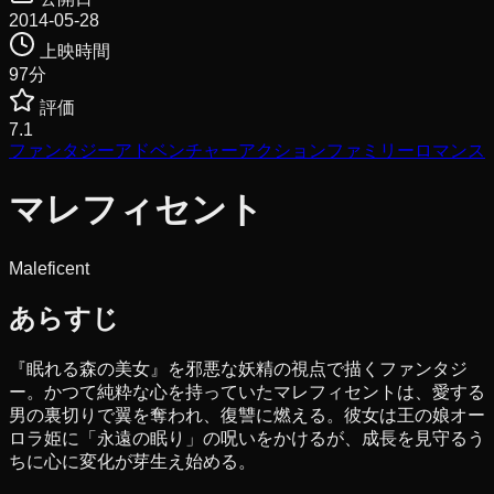
2014-05-28
上映時間
97
分
評価
7.1
ファンタジー
アドベンチャー
アクション
ファミリー
ロマンス
マレフィセント
Maleficent
あらすじ
『眠れる森の美女』を邪悪な妖精の視点で描くファンタジ
ー。かつて純粋な心を持っていたマレフィセントは、愛する
男の裏切りで翼を奪われ、復讐に燃える。彼女は王の娘オー
ロラ姫に「永遠の眠り」の呪いをかけるが、成長を見守るう
ちに心に変化が芽生え始める。