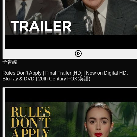
予告編
Rules Don’t Apply | Final Trailer [HD] | Now on Digital HD,
Blu-ray & DVD | 20th Century FOX
(英語)