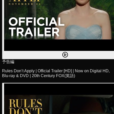
予告編
Rules Don’t Apply | Official Trailer [HD] | Now on Digital HD,
Blu-ray & DVD | 20th Century FOX
(英語)