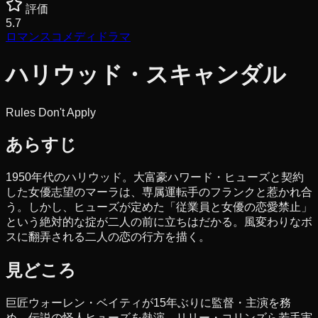
評価
5.7
ロマンス
コメディ
ドラマ
ハリウッド・スキャンダル
Rules Don't Apply
あらすじ
1950年代のハリウッド。大富豪ハワード・ヒューズと契約
した女優志望のマーラは、専属運転手のフランクと惹かれ合
う。しかし、ヒューズが定めた「従業員と女優の恋愛禁止」
という絶対的な掟が二人の前に立ちはだかる。風変わりなボ
スに翻弄される二人の恋の行方を描く。
見どころ
巨匠ウォーレン・ベイティが15年ぶりに監督・主演を務
め、伝説の怪人ヒューズを熱演。リリー・コリンズら若手実