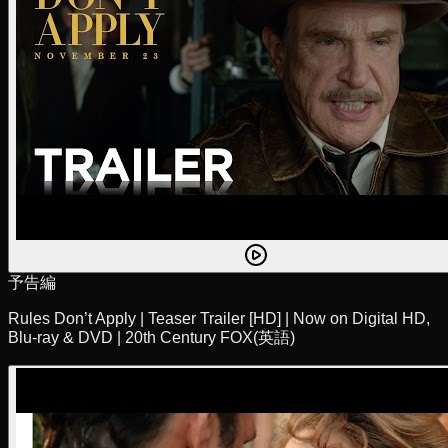
予告編
Rules Don’t Apply | Teaser Trailer [HD] | Now on Digital HD,
Blu-ray & DVD | 20th Century FOX
(英語)