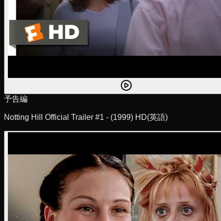
予告編
Notting Hill Official Trailer #1 - (1999) HD
(英語)