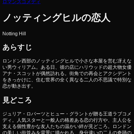
ロマンス
コメディ
ノッティングヒルの恋人
Notting Hill
あらすじ
ロンドン西部のノッティングヒルで小さな本屋を営む冴えな
い男ウィリアム。ある日、彼の店にハリウッドの超大物女優
アナ・スコットが偶然訪れる。街角での再会とアクシデント
をきっかけに、住む世界の全く異なる二人の不思議で特別な
恋が動き出す。
見どころ
ジュリア・ロバーツとヒュー・グラントが贈る王道ラブコメ
ディ。人気スターと一般人の格差ある恋の行方や、主人公を
支える個性豊かな友人たちの温かい絆が見どころ。ロンドン
の美しい街並みを背景に描かれる、身分違いの二人の奇跡の