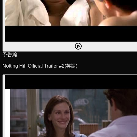
予告編
Notting Hill Official Trailer #2
(英語)