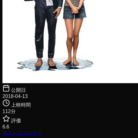
公開日
2018-04-13
上映時間
112
分
評価
6.6
ロマンス
コメディ