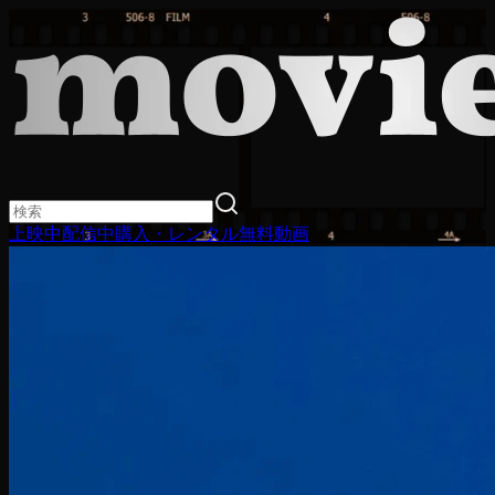
上映中
配信中
購入・レンタル
無料動画