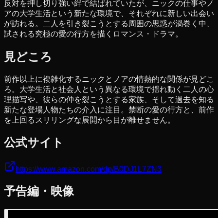
反対を押し切り強い絆で結ばれていたが、ニックの仕事やノ
アの大学生活という新たな環境で、それぞれに新しい出会い
が訪れる。二人を引き裂こうとする周囲の思惑が渦巻く中、
試される究極の愛の行方を描くロマンス・ドラマ。
見どころ
前作以上に複雑化するニックとノアの情熱的な関係が見どこ
ろ。大学生活と社会人という異なる環境で揺れ動く二人の心
理描写や、彼らの仲を裂こうとする家族、そして過去を知る
新たな登場人物たちの介入に注目。禁断の愛の行方と、前作
を上回るスリリングな展開から目が離せません。
公式サイト
https://www.amazon.com/dp/B0DJ1L7ZN3
予告編・映像