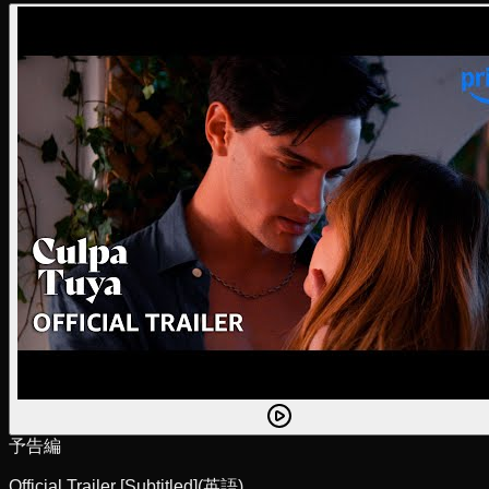
予告編
Official Trailer [Subtitled]
(英語)