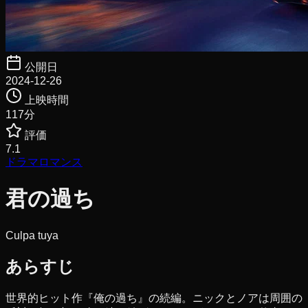
公開日
2024-12-26
上映時間
117
分
評価
7.1
ドラマ
ロマンス
君の過ち
Culpa tuya
あらすじ
世界的ヒット作『俺の過ち』の続編。ニックとノアは周囲の