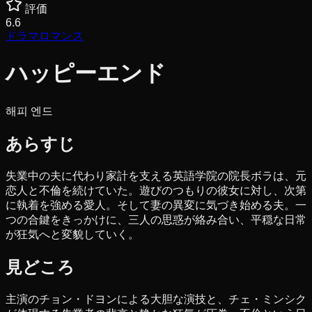
評価
6.6
ドラマ
ロマンス
ハッピーエンド
해피 엔드
あらすじ
失業中の夫に代わり家計を支える英語学院の院長ボラは、元
恋人と不倫を続けていた。遊びのつもりの彼女に対し、次第
に執着を強める愛人。そして妻の異変に気づき始める夫。一
つの合鍵をきっかけに、三人の思惑が絡み合い、平穏な日常
が狂気へと変貌していく。
見どころ
主演のチョン・ドヨンによる大胆な演技と、チェ・ミンシク