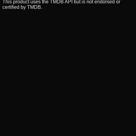
This product uses the TMDB API but is not endorsed or
certified by TMDB.