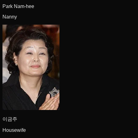
Park Nam-hee
Nanny
이금주
Housewife