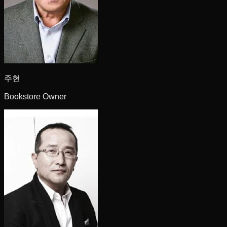
주현
Bookstore Owner