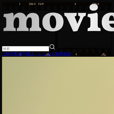
上映中
配信中
購入・レンタル
無料動画