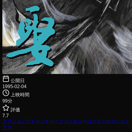
公開日
1995-02-04
上映時間
99
分
評価
7.7
アクション
アドベンチャー
ファンタジー
コメディ
ロマンス
ド
ラマ