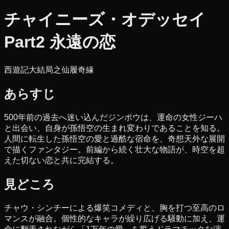
チャイニーズ・オデッセイ
Part2 永遠の恋
西遊記大結局之仙履奇緣
あらすじ
500年前の過去へ迷い込んだジンポウは、運命の女性ジーハ
と出会い、自身が孫悟空の生まれ変わりであることを知る。
人間に転生した孫悟空の愛と過酷な宿命を、奇想天外な展開
で描くファンタジー。前編から続く壮大な物語が、時空を超
えた切ない恋と共に完結する。
見どころ
チャウ・シンチーによる爆笑コメディと、胸を打つ至高のロ
マンスが融合。個性的なキャラが繰り広げる騒動に加え、運