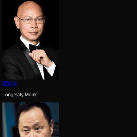
羅家英
Longevity Monk