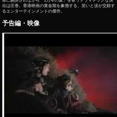
命に翻弄されながら「1万年の愛」を誓うドラマチックな演
出は圧巻。香港映画の黄金期を象徴する、笑いと涙が交錯す
るエンターテインメントの傑作。
予告編・映像