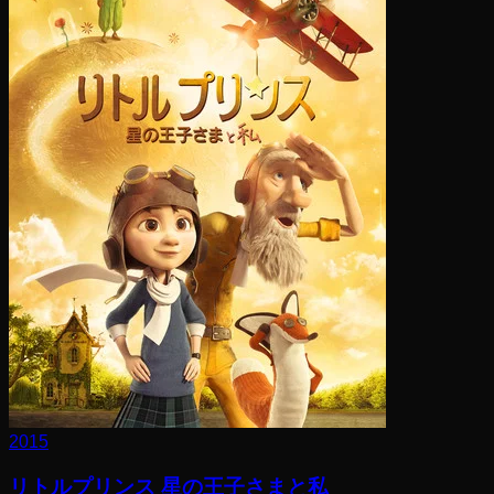
2015
リトルプリンス 星の王子さまと私