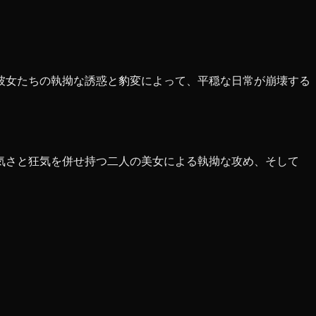
彼女たちの執拗な誘惑と豹変によって、平穏な日常が崩壊する
気さと狂気を併せ持つ二人の美女による執拗な攻め、そして