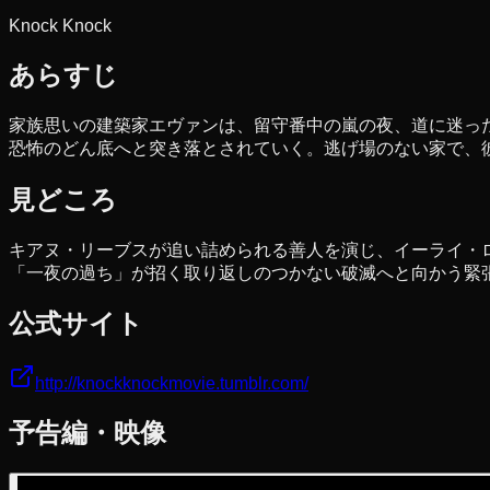
Knock Knock
あらすじ
家族思いの建築家エヴァンは、留守番中の嵐の夜、道に迷っ
恐怖のどん底へと突き落とされていく。逃げ場のない家で、
見どころ
キアヌ・リーブスが追い詰められる善人を演じ、イーライ・
「一夜の過ち」が招く取り返しのつかない破滅へと向かう緊
公式サイト
http://knockknockmovie.tumblr.com/
予告編・映像