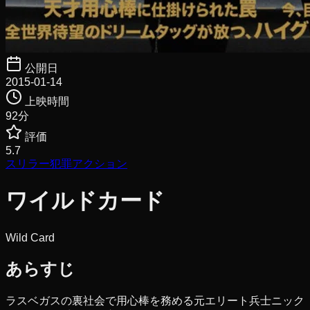
公開日
2015-01-14
上映時間
92
分
評価
5.7
スリラー
犯罪
アクション
ワイルドカード
Wild Card
あらすじ
ラスベガスの裏社会で用心棒を務める元エリート兵士ニック