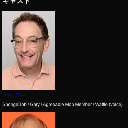
キャスト
トム・ケニー
SpongeBob / Gary / Agreeable Mob Member / Waffle (voice)