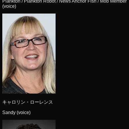
Plankton / Plankton Robot / News Anchor Fish / Mob Member
(voice)
キャロリン・ローレンス
Sandy (voice)