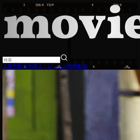
上映中
配信中
購入・レンタル
無料動画