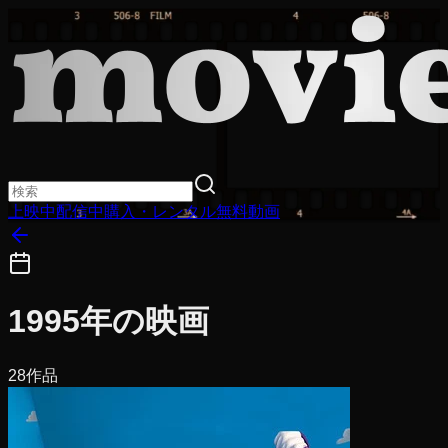
上映中
配信中
購入・レンタル
無料動画
1995
年の映画
28
作品