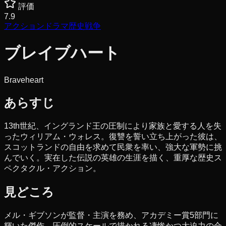
評価
7.9
アクション
ドラマ
歴史
戦争
ブレイブハート
Braveheart
あらすじ
13th世紀、イングランド王の圧制により家族と愛する人を失
ったウィリアム・ウォレス。復讐を誓い立ち上がった彼は、
スコットランドの自由を求めて民衆を率い、強大な軍勢に挑
んでいく。実在した伝説の英雄の生涯を描く、重厚な歴史ス
ペクタクル・アクション。
見どころ
メル・ギブソンが監督・主演を務め、アカデミー賞5部門に
輝いた傑作。圧倒的スケールで描かれる凄惨かつ大迫力の合