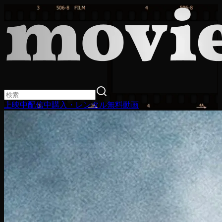
上映中
配信中
購入・レンタル
無料動画