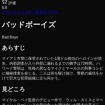
評価
6.8
アクション
コメディ
犯罪
スリラー
バッドボーイズ
Bad Boys
あらすじ
マイアミ市警に保管されていた1億ドル相当のヘロインが消
失。内部調査が入り外部に漏れるまでの猶予は72時間。ハ
ワード警部は、性格の異なるマイクとマーカスの刑事コンビ
に極秘捜査を命じる。二人は街を駆け抜け、警察の威信をか
けて巨大な犯罪組織に立ち向かう。
見どころ
マイケル・ベイ監督のデビュー作で、ウィル・スミスとマー
ティン・ローレンスの息の合った掛け合いが最大の見どこ