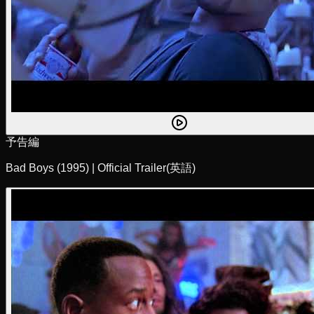
予告編
Bad Boys (1995) | Official Trailer
(英語)