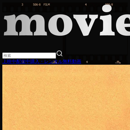
上映中
配信中
購入・レンタル
無料動画