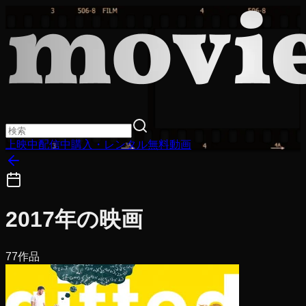
上映中
配信中
購入・レンタル
無料動画
2017
年の映画
77
作品