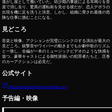
逃がし屋として働いていた。幼少期の事故による耳鳴りを音
楽で消し去り、驚異の運転術を見せる彼だが、恋人デボラの
出現を機に足を洗うと決意。しかし、組織に脅され最後の危
険な仕事に挑むことになる。
見どころ
音楽と映像、アクションが完璧にシンクロする演出が最大の
見どころ。銃撃音やワイパーの動きまでもが劇中歌のリズム
と一致し、全編が一本のミュージックビデオのような快感を
放つ。豪華キャストによる個性派揃いの犯罪者たちと、圧巻
のカーアクションは必見だ。
公式サイト
http://www.babydriver-movie.com
予告編・映像