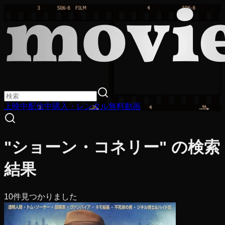
上映中
配信中
購入・レンタル
無料動画
"ショーン・コネリー" の検索
結果
10
件見つかりました