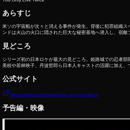
あらすじ
米ソの宇宙船が次々と消える事件が発生。背後に犯罪組織ス
ンドは火山の火口に隠された巨大な秘密基地へ潜入し、宿敵
見どころ
シリーズ初の日本ロケが最大の見どころ。姫路城での忍者部隊
美枝や若林映子、丹波哲郎ら日本人キャストの活躍に加え、
公式サイト
https://mgm.com/movies/you-only-live-twice
予告編・映像