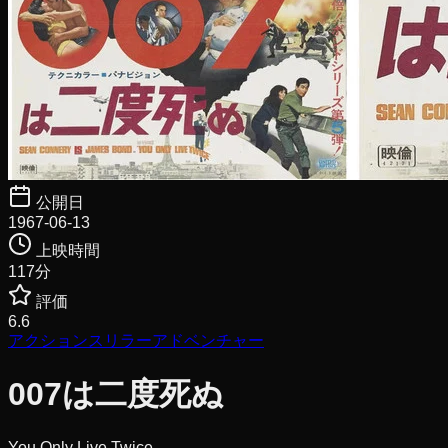
公開日
1967-06-13
上映時間
117
分
評価
6.6
アクション
スリラー
アドベンチャー
007は二度死ぬ
You Only Live Twice