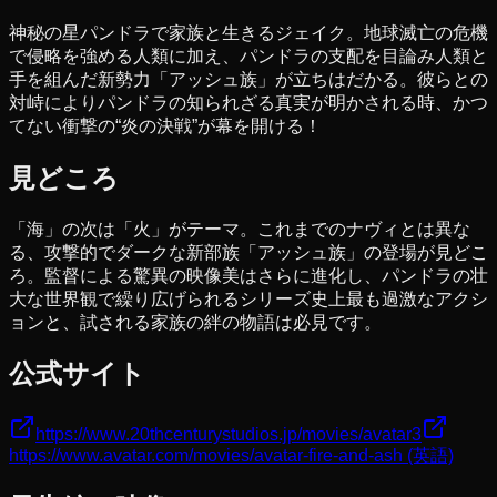
神秘の星パンドラで家族と生きるジェイク。地球滅亡の危機
で侵略を強める人類に加え、パンドラの支配を目論み人類と
手を組んだ新勢力「アッシュ族」が立ちはだかる。彼らとの
対峙によりパンドラの知られざる真実が明かされる時、かつ
てない衝撃の“炎の決戦”が幕を開ける！
見どころ
「海」の次は「火」がテーマ。これまでのナヴィとは異な
る、攻撃的でダークな新部族「アッシュ族」の登場が見どこ
ろ。監督による驚異の映像美はさらに進化し、パンドラの壮
大な世界観で繰り広げられるシリーズ史上最も過激なアクシ
ョンと、試される家族の絆の物語は必見です。
公式サイト
https://www.20thcenturystudios.jp/movies/avatar3
https://www.avatar.com/movies/avatar-fire-and-ash
(英語)