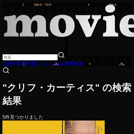
上映中
配信中
購入・レンタル
無料動画
"クリフ・カーティス" の検索
結果
5
件見つかりました