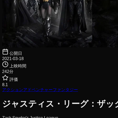
公開日
2021-03-18
上映時間
242
分
評価
8.1
アクション
アドベンチャー
ファンタジー
ジャスティス・リーグ：ザッ
Zack Snyder's Justice League