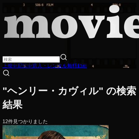
上映中
配信中
購入・レンタル
無料動画
"ヘンリー・カヴィル" の検索
結果
12
件見つかりました