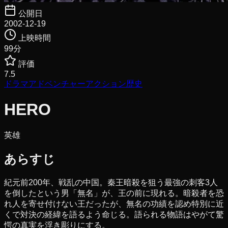
公開日
2002-12-19
上映時間
99
分
評価
7.5
ドラマ
アドベンチャー
アクション
歴史
HERO
英雄
あらすじ
紀元前200年、戦乱の中国。秦王暗殺を狙う最強の刺客3人
を倒したという男「無名」が、王の前に現れる。暗殺者を恐
れ人を寄せ付けない王だったが、無名の功績を認め特別に近
くで対決の経緯を語るよう命じる。語られる物語はやがて驚
愕の真実を浮き彫りにする。