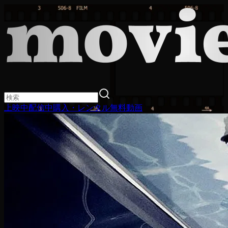
上映中
配信中
購入・レンタル
無料動画