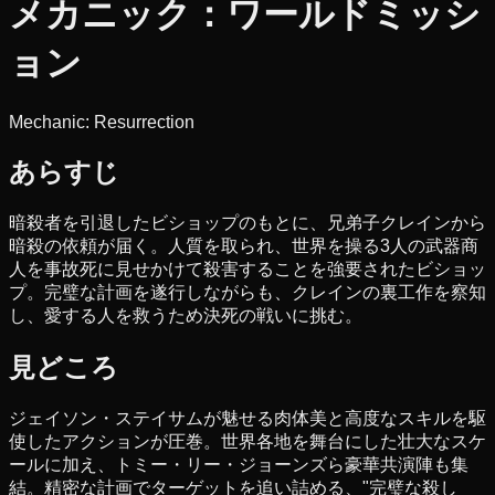
メカニック：ワールドミッシ
ョン
Mechanic: Resurrection
あらすじ
暗殺者を引退したビショップのもとに、兄弟子クレインから
暗殺の依頼が届く。人質を取られ、世界を操る3人の武器商
人を事故死に見せかけて殺害することを強要されたビショッ
プ。完璧な計画を遂行しながらも、クレインの裏工作を察知
し、愛する人を救うため決死の戦いに挑む。
見どころ
ジェイソン・ステイサムが魅せる肉体美と高度なスキルを駆
使したアクションが圧巻。世界各地を舞台にした壮大なスケ
ールに加え、トミー・リー・ジョーンズら豪華共演陣も集
結。精密な計画でターゲットを追い詰める、"完璧な殺し