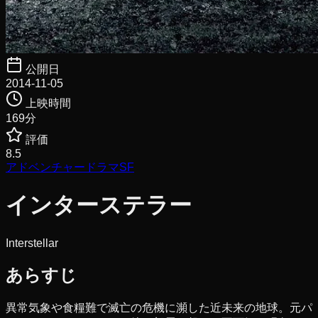
公開日
2014-11-05
上映時間
169
分
評価
8.5
アドベンチャー
ドラマ
SF
インターステラー
Interstellar
あらすじ
異常気象や食糧難で滅亡の危機に瀕した近未来の地球。元パ