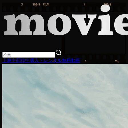
上映中
配信中
購入・レンタル
無料動画