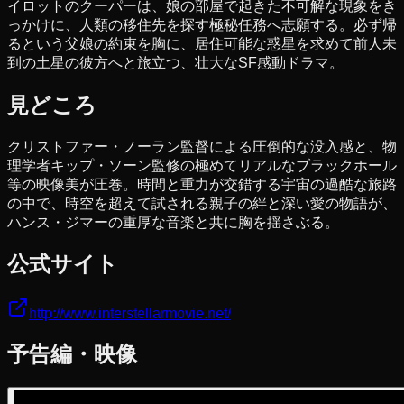
イロットのクーパーは、娘の部屋で起きた不可解な現象をき
っかけに、人類の移住先を探す極秘任務へ志願する。必ず帰
るという父娘の約束を胸に、居住可能な惑星を求めて前人未
到の土星の彼方へと旅立つ、壮大なSF感動ドラマ。
見どころ
クリストファー・ノーラン監督による圧倒的な没入感と、物
理学者キップ・ソーン監修の極めてリアルなブラックホール
等の映像美が圧巻。時間と重力が交錯する宇宙の過酷な旅路
の中で、時空を超えて試される親子の絆と深い愛の物語が、
ハンス・ジマーの重厚な音楽と共に胸を揺さぶる。
公式サイト
http://www.interstellarmovie.net/
予告編・映像