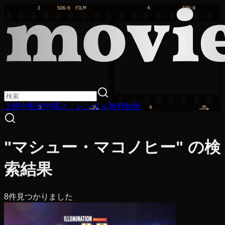
上映中
配信中
購入・レンタル
無料動画
"マシュー・マコノヒー" の検
索結果
8
件見つかりました