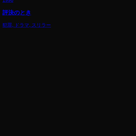
1996
評決のとき
犯罪, ドラマ, スリラー