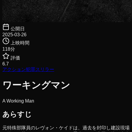
公開日
2025-03-26
上映時間
118
分
評価
6.7
アクション
犯罪
スリラー
ワーキングマン
A Working Man
あらすじ
元特殊部隊員のレヴォン・ケイドは、過去を封印し建設現場