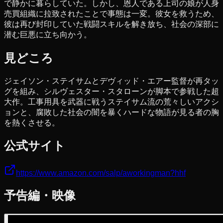
で静かに暮らしていた。しかし、恩人である上司の娘が人身
売買組織に拉致されたことで事態は一変。彼女を救うため、
彼は再び封印していた戦闘スキルを解き放ち、社会の深部に
潜む巨悪に立ち向かう。
見どころ
ジェイソン・ステイサムとデヴィッド・エアー監督が再タッ
グを組み、シルヴェスター・スタローンが脚本で参戦した超
大作。工事用具を武器に戦うステイサム流の荒々しいアクシ
ョンと、腐敗した社会の闇を暴くハードな物語が見る者の胸
を熱くさせる。
公式サイト
https://www.amazon.com/salp/aworkingman?hhf
予告編・映像