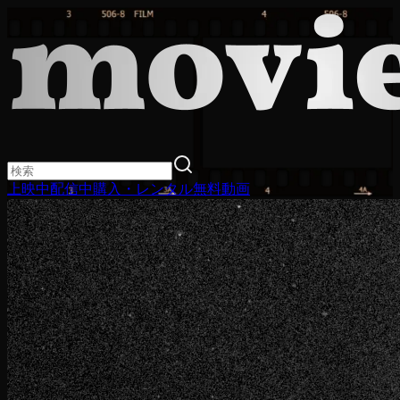
上映中
配信中
購入・レンタル
無料動画