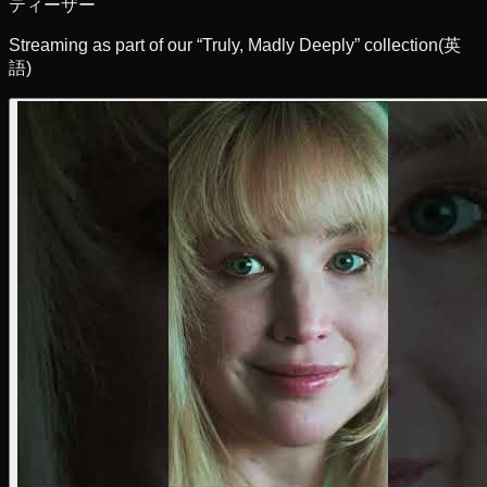
ティーザー
Streaming as part of our “Truly, Madly Deeply” collection
(英
語)