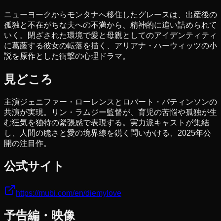
ニューヨークからモンタナへ移住したグレースは、出産後の
孤独と不在がちな夫への不満から、精神的に追い詰められて
いく。閉ざされた環境で愛と母親としてのアイデンティティ
に葛藤する彼女の転落を描く、アリアナ・ハーウィッツの小
説を原作とした衝撃の心理ドラマ。
見どころ
主演ジェニファー・ローレンスとロバート・パティンソンの
共演が実現。リン・ラムジー監督が、育児の苦悩や孤独が生
む狂気を独特の緊張感で表現する。実力派キャストが集結
し、人間の脆さと愛の境界線を鋭く問いかける、2025年公
開の注目作。
公式サイト
https://mubi.com/en/diemylove
予告編・映像