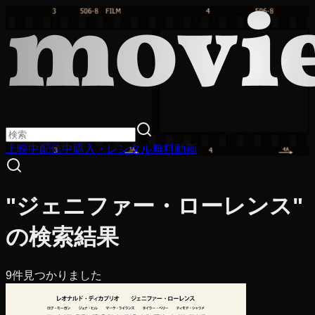
上映中
配信中
購入・レンタル
無料動画
"ジェニファー・ローレンス"
の検索結果
9
件見つかりました