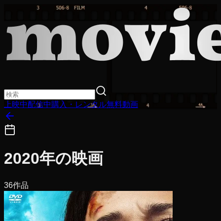
上映中
配信中
購入・レンタル
無料動画
2020
年の映画
36
作品