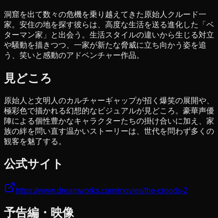
洞窟を出て数々の危機を乗り越えてきた原始人クルード一
家。安住の地を探す彼らは、高度な生活を送る進化した「ベ
ターマン家」と出会う。生活スタイルの違いから生じる対立
や騒動を描きつつ、一家が新たな脅威に立ち向かう姿を追
う、笑いと感動のアドベンチャー作品。
見どころ
原始人と文明人のカルチャーギャップが招く爆笑の展開や、
極彩色で描かれる幻想的なビジュアルが見どころ。豪華声優
陣による個性豊かなキャラクターたちの掛け合いに加え、家
族の絆を問い直す温かいストーリーは、世代を問わず多くの
観客を魅了する。
公式サイト
https://www.dreamworks.com/movies/the-croods-2
予告編・映像