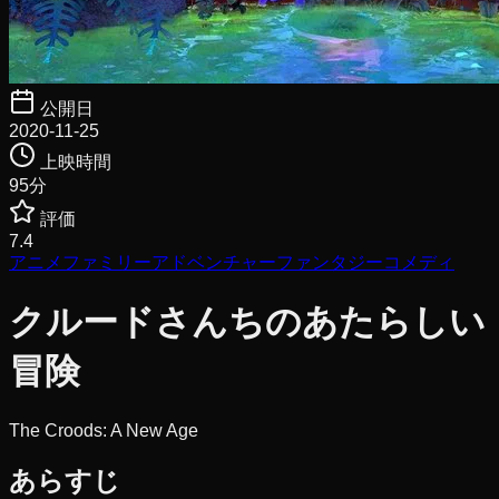
公開日
2020-11-25
上映時間
95
分
評価
7.4
アニメ
ファミリー
アドベンチャー
ファンタジー
コメディ
クルードさんちのあたらしい
冒険
The Croods: A New Age
あらすじ