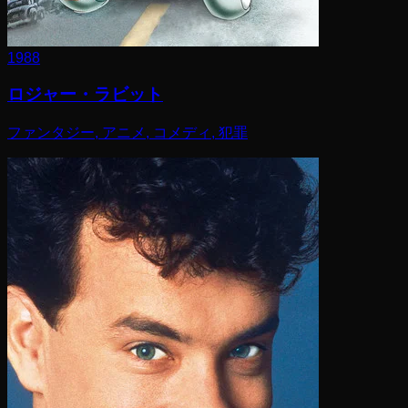
1988
ロジャー・ラビット
ファンタジー, アニメ, コメディ, 犯罪