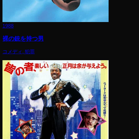
1988
裸の銃を持つ男
コメディ, 犯罪