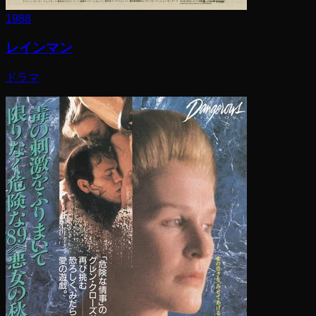
1988
レインマン
ドラマ