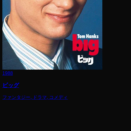
1988
ビッグ
ファンタジー, ドラマ, コメディ