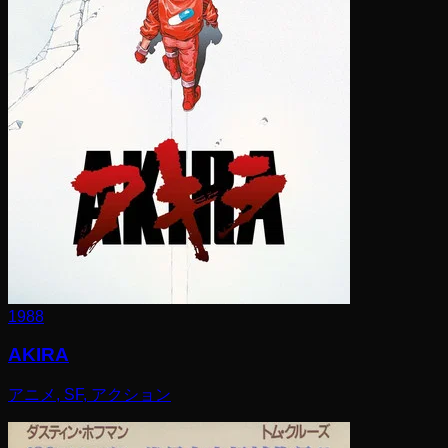
1988
AKIRA
アニメ, SF, アクション