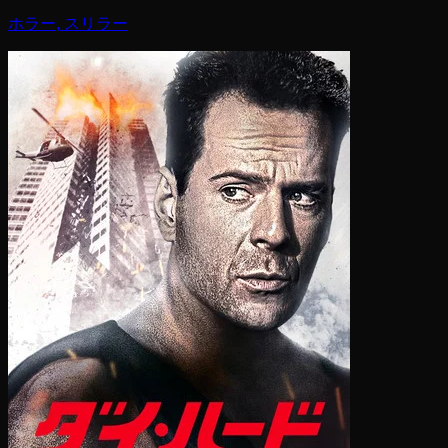
ホラー, スリラー