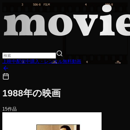
上映中
配信中
購入・レンタル
無料動画
1988
年の映画
15
作品