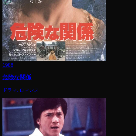
1988
危険な関係
ドラマ, ロマンス