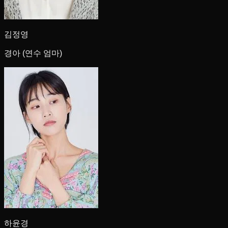
김정영
경아 (연수 엄마)
하윤경