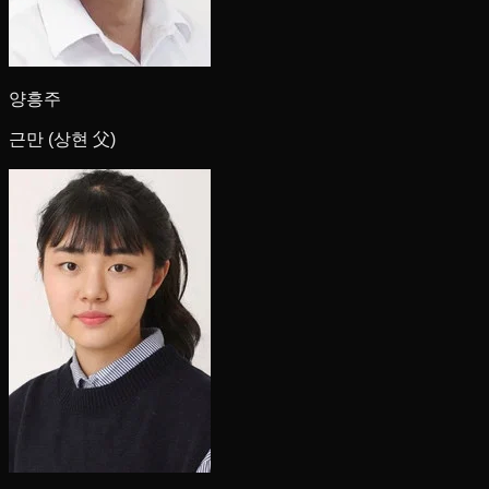
양흥주
근만 (상현 父)