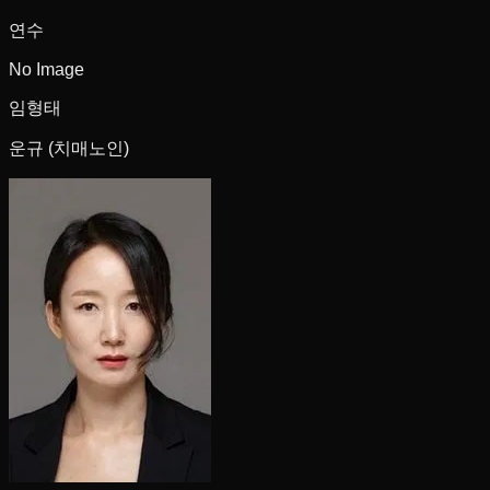
연수
No Image
임형태
운규 (치매노인)