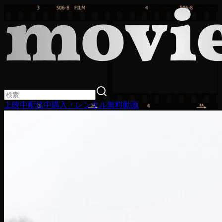
上映中
配信中
購入・レンタル
無料動画