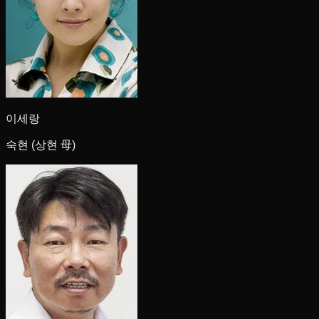
이세랑
숙현 (상현 母)