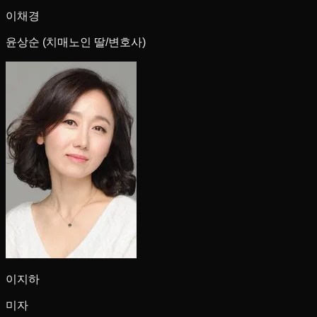
이채경
윤상순 (치매노인 딸/변호사)
이지하
미자