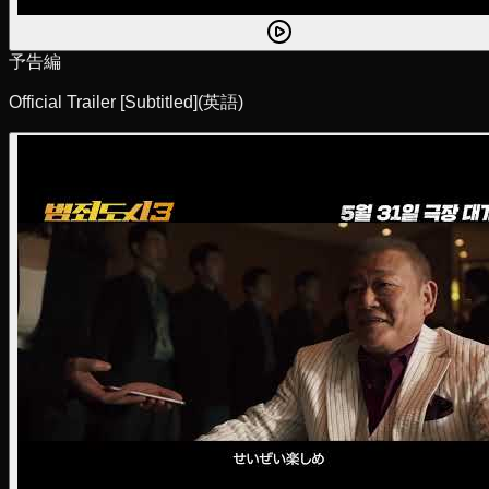
予告編
Official Trailer [Subtitled]
(英語)