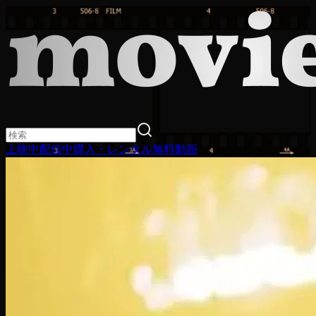
上映中
配信中
購入・レンタル
無料動画