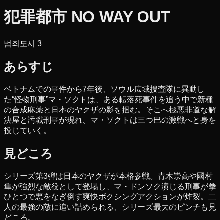
犯罪都市 NO WAY OUT
범죄도시 3
あらすじ
ベトナムでの事件から7年後、ソウル広域捜査隊に異動し
た“怪物刑事”マ・ソクトは、ある転落死事件を追う中で新種
の合成麻薬と日本のヤクザの影を掴む。そこへ極悪非道な解
決屋と汚職刑事が現れ、マ・ソクトは三つ巴の激戦へと身を
投じていく。
見どころ
シリーズ第3弾は日本のヤクザが本格参戦。青木崇高や國村
隼が強烈な敵役として登場し、マ・ドンソク演じる刑事が拳
ひとつで悪をなぎ倒す爽快ボクシングアクションが炸裂。二
人の最強の敵に追い詰められる、シリーズ最大のピンチも見
どころ。