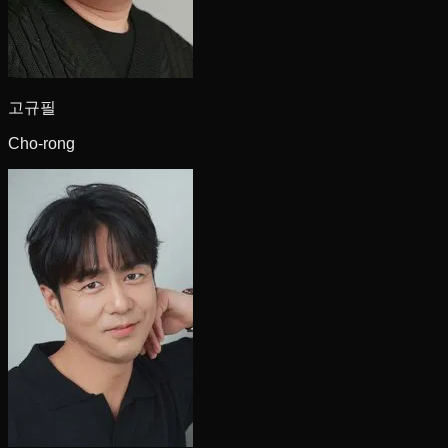
고규필
Cho-rong