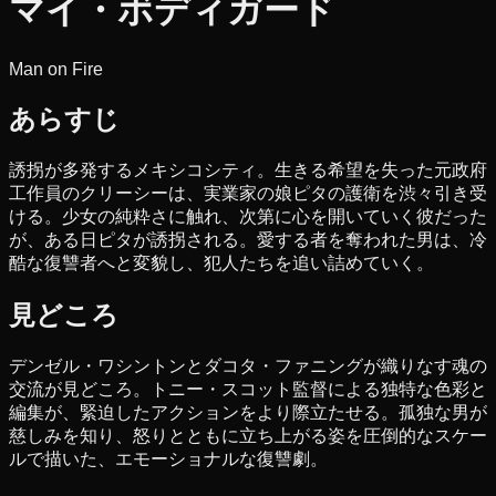
マイ・ボディガード
Man on Fire
あらすじ
誘拐が多発するメキシコシティ。生きる希望を失った元政府
工作員のクリーシーは、実業家の娘ピタの護衛を渋々引き受
ける。少女の純粋さに触れ、次第に心を開いていく彼だった
が、ある日ピタが誘拐される。愛する者を奪われた男は、冷
酷な復讐者へと変貌し、犯人たちを追い詰めていく。
見どころ
デンゼル・ワシントンとダコタ・ファニングが織りなす魂の
交流が見どころ。トニー・スコット監督による独特な色彩と
編集が、緊迫したアクションをより際立たせる。孤独な男が
慈しみを知り、怒りとともに立ち上がる姿を圧倒的なスケー
ルで描いた、エモーショナルな復讐劇。