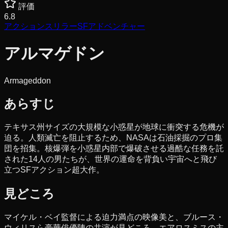
評価
6.8
アクション
スリラー
SF
アドベンチャー
アルマゲドン
Armageddon
あらすじ
テキサス州サイズの大規模な小惑星が地球に衝突する危機が
迫る。人類滅亡を阻止するため、NASAは石油採掘のプロ集
団を招集。核爆弾を小惑星内部で爆破させる過酷な任務を託
された14人の男たちが、世界の運命を背負い宇宙へと飛び
立つSFアクション超大作。
見どころ
マイケル・ベイ監督による迫力満点の映像美と、ブルース・
ウィリスら豪華俳優陣の共演が見どころ。エアロスミスの主