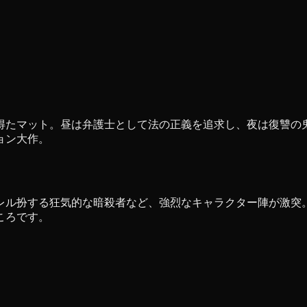
得たマット。昼は弁護士として法の正義を追求し、夜は復讐の
ョン大作。
レル扮する狂気的な暗殺者など、強烈なキャラクター陣が激突
ころです。