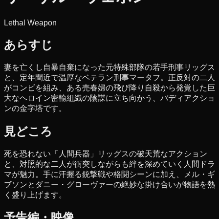
Lethal Weapon
あらすじ
妻を亡くし自暴自棄になった元特殊部隊の若手刑事リッグス
と、定年間近で温厚なベテラン刑事マータフ。正反対の二人
がコンビを組み、ある売春婦の飛び降り自殺から発覚した巨
大なヘロイン密輸組織の陰謀に立ち向かう、バディアクショ
ンの金字塔です。
見どころ
死を恐れない「人間兵器」リッグスの破天荒なアクション
と、対照的な二人が衝突しながらも絆を深めていく人間ドラ
マが魅力。手に汗握る銃撃戦や格闘シーンに加え、メル・ギ
ブソンとダニー・グローヴァーの絶妙な掛け合いが物語を熱
く盛り上げます。
予告編・映像