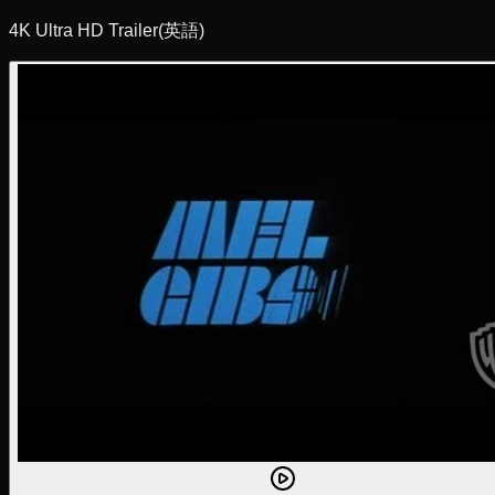
4K Ultra HD Trailer
(英語)