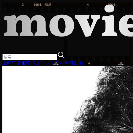
上映中
配信中
購入・レンタル
無料動画