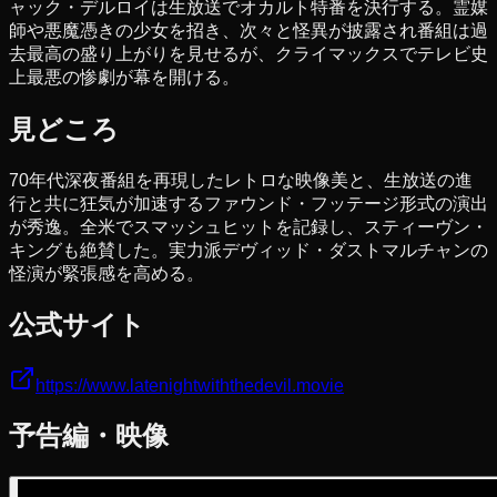
ャック・デルロイは生放送でオカルト特番を決行する。霊媒
師や悪魔憑きの少女を招き、次々と怪異が披露され番組は過
去最高の盛り上がりを見せるが、クライマックスでテレビ史
上最悪の惨劇が幕を開ける。
見どころ
70年代深夜番組を再現したレトロな映像美と、生放送の進
行と共に狂気が加速するファウンド・フッテージ形式の演出
が秀逸。全米でスマッシュヒットを記録し、スティーヴン・
キングも絶賛した。実力派デヴィッド・ダストマルチャンの
怪演が緊張感を高める。
公式サイト
https://www.latenightwiththedevil.movie
予告編・映像